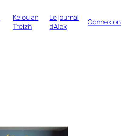
e
Kelou an
Le journal
Connexion
Treizh
d’Alex