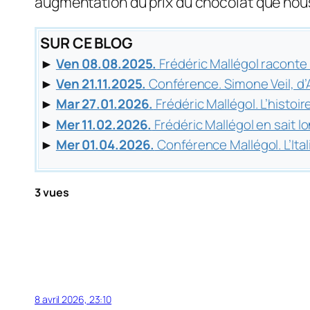
augmentation du prix du chocolat que nou
SUR CE BLOG
►
Ven 08.08.2025.
Frédéric Mallégol raconte
►
Ven 21.11.2025.
Conférence. Simone Veil, d
►
Mar 27.01.2026.
Frédéric Mallégol. L’histoir
►
Mer 11.02.2026.
Frédéric Mallégol en sait lo
►
Mer 01.04.2026.
Conférence Mallégol. L’Ital
3 vues
8 avril 2026, 23:10