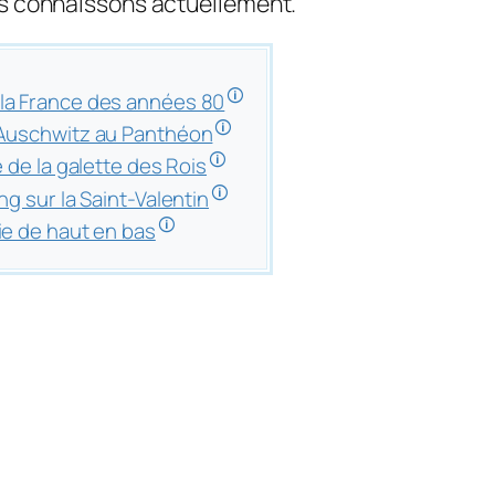
s connaissons actuellement.
🛈
 la France des années 80
🛈
’Auschwitz au Panthéon
🛈
e de la galette des Rois
🛈
ng sur la Saint-Valentin
🛈
ie de haut en bas