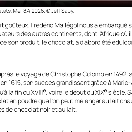
tats. Mer 8.4.2026. © Jeff Saby.
ait goûteux. Frédéric Mallégol nous a embarqué s
uateurs des autres continents, dont l’Afrique où i
 son produit, le chocolat, a d’abord été édulcor
, après le voyage de Christophe Colomb en 1492, 
, en 1615, son succès grandissant grâce à Marie-
e
e
à la fin du XVIII
, voire le début du XIX
siècle. 
at en poudre que l’on peut mélanger au lait chau
s de chocolat noir et au lait.