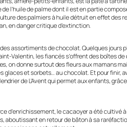
ants, arrière-petits-enfants, est la pâte à tartine
 de l’huile de palme dont il est en partie compos
culture des palmiers à huile détruit en effet des
n, en danger critique d’extinction.
t des assortiments de chocolat. Quelques jours plu
aint-Valentin, les fiancés s’offrent des boîtes d
res, on donne surtout des fleurs aux mamans mais
 des glaces et sorbets… au chocolat. Et pour finir
lendrier de L’Avent qui permet aux enfants, grâce
urce d’enrichissement, le cacaoyer a été cultivé à
s, aboutissant en retour de bâton à sa raréfactio