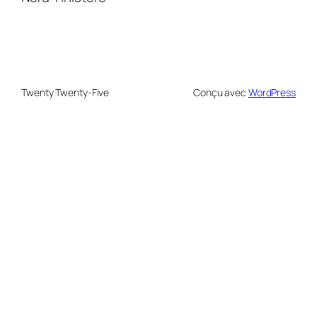
Twenty Twenty-Five
Conçu avec
WordPress