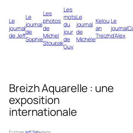
Les
Les
Le
mots
Le
Le
photos
Kelou
Le
journal
du
journal
journal
de
an
journal
C
de
jour
de
de Jeff
Michel
Treizh
d’Alex
Sophie
de
Michèle
Stoupak
Guy
Breizh Aquarelle : une
exposition
internationale
Écrit par
Jeff Saby
dans