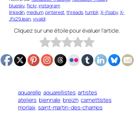
bluesky
,
flickr
,
instagram
linkedin
,
medium
,
pinterest
,
threads
,
tumblr
,
X-jfsaby
,
X-
Jfs29Jean
,
vivaldi
Cliquez sur une étoile pour évaluer l'article.
aquarelle
aquarellistes
artistes
ateliers
biennale
breizh
carnettistes
morlaix
saint-martin-des-champs