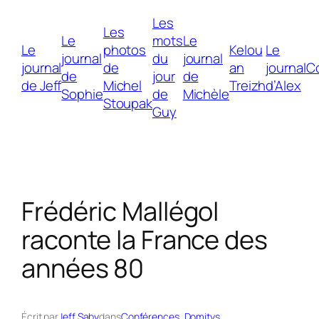
Les
Les
Le
mots
Le
Le
photos
Kelou
Le
journal
du
journal
journal
de
an
journal
C
de
jour
de
de Jeff
Michel
Treizh
d’Alex
Sophie
de
Michèle
Stoupak
Guy
Frédéric Mallégol
raconte la France des
années 80
Écrit par
Jeff Saby
dans
Conférences
, 
Domitys