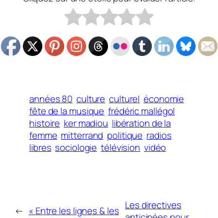
années 80
culture
culturel
économie
fête de la musique
frédéric mallégol
histoire
ker madiou
libération de la
femme
mitterrand
politique
radios
libres
sociologie
télévision
vidéo
Les directives
←
« Entre les lignes & les
anticipées pour