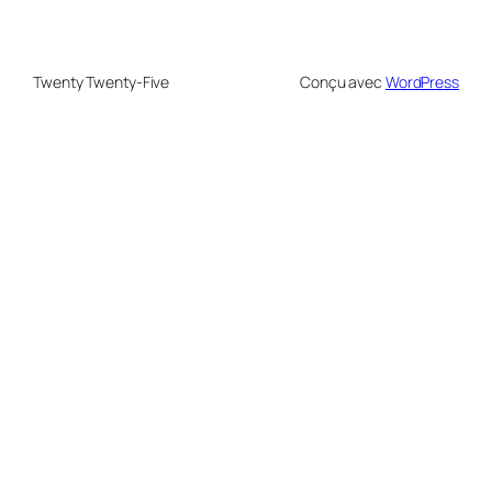
Twenty Twenty-Five
Conçu avec
WordPress