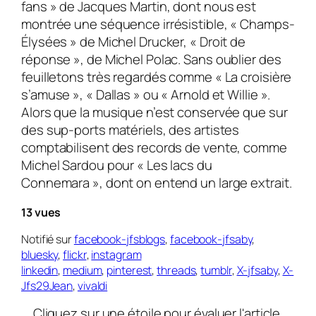
fans » de Jacques Martin, dont nous est
montrée une séquence irrésistible, « Champs-
Élysées » de Michel Drucker, « Droit de
réponse », de Michel Polac. Sans oublier des
feuilletons très regardés comme « La croisière
s’amuse », « Dallas » ou « Arnold et Willie ».
Alors que la musique n’est conservée que sur
des sup-ports matériels, des artistes
comptabilisent des records de vente, comme
Michel Sardou pour « Les lacs du
Connemara », dont on entend un large extrait.
13 vues
Notifié sur
facebook-jfsblogs
,
facebook-jfsaby
,
bluesky
,
flickr
,
instagram
linkedin
,
medium
,
pinterest
,
threads
,
tumblr
,
X-jfsaby
,
X-
Jfs29Jean
,
vivaldi
Cliquez sur une étoile pour évaluer l'article.