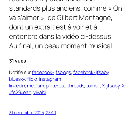
standards plus anciens, comme « On
va s’aimer », de Gilbert Montagné,
dont un extrait est à voir et à
entendre dans la vidéo ci-dessus.
Au final, un beau moment musical.
31 vues
Notifié sur
facebook-jfsblogs
,
facebook-jfsaby
,
bluesky
,
flickr
,
instagram
linkedin
,
medium
,
pinterest
,
threads
,
tumblr
,
X-jfsaby
,
X-
Jfs29Jean
,
vivaldi
31 décembre 2025, 23:10