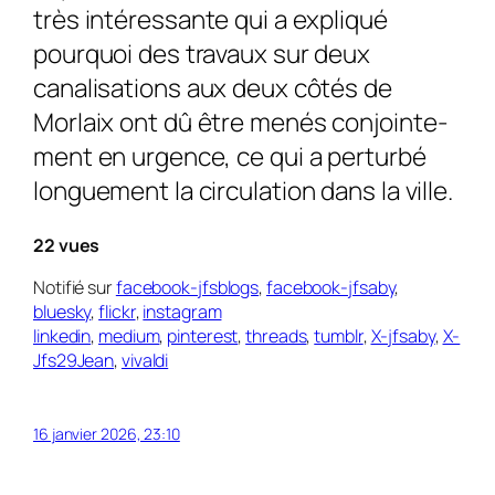
très inté­ressante qui a expliqué
pourquoi des travaux sur deux
canalisa­tions aux deux côtés de
Morlaix ont dû être menés conjoin­te­
ment en urgence, ce qui a perturbé
longuement la circulation dans la ville.
22 vues
Notifié sur
facebook-jfsblogs
,
facebook-jfsaby
,
bluesky
,
flickr
,
instagram
linkedin
,
medium
,
pinterest
,
threads
,
tumblr
,
X-jfsaby
,
X-
Jfs29Jean
,
vivaldi
16 janvier 2026, 23:10