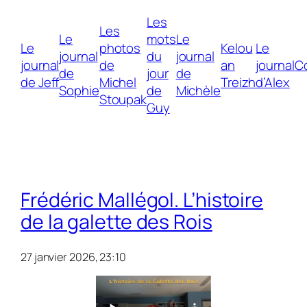
Les
Les
Le
mots
Le
Le
photos
Kelou
Le
journal
du
journal
journal
de
an
journal
C
de
jour
de
de Jeff
Michel
Treizh
d’Alex
Sophie
de
Michèle
Stoupak
Guy
Frédéric Mallégol. L’histoire
de la galette des Rois
27 janvier 2026, 23:10