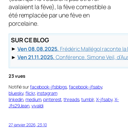
avalaient la fève), la fève comestible a
été remplacée par une fève en
porcelaine.
SUR CE BLOG
►
Ven 08.08.2025.
Frédéric Mallégol raconte l
►
Ven 21.11.2025.
Conférence. Simone Veil, d’A
23 vues
Notifié sur
facebook-jfsblogs
,
facebook-jfsaby
,
bluesky
,
flickr
,
instagram
linkedin
,
medium
,
pinterest
,
threads
,
tumblr
,
X-jfsaby
,
X-
Jfs29Jean
,
vivaldi
27 janvier 2026, 23:10