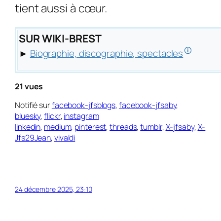
tient aussi à cœur.
SUR WIKI-BREST
🛈
►
Biographie, discographie, spectacles
21 vues
Notifié sur
facebook-jfsblogs
,
facebook-jfsaby
,
bluesky
,
flickr
,
instagram
linkedin
,
medium
,
pinterest
,
threads
,
tumblr
,
X-jfsaby
,
X-
Jfs29Jean
,
vivaldi
24 décembre 2025, 23:10