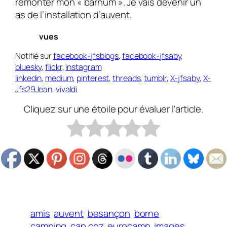
remonter mon « bar­num ». Je vais devenir un
as de l’installation d’auvent.
vues
Notifié sur
facebook-jfsblogs
,
facebook-jfsaby
,
bluesky
,
flickr
,
instagram
linkedin
,
medium
,
pinterest
,
threads
,
tumblr
,
X-jfsaby
,
X-
Jfs29Jean
,
vivaldi
Cliquez sur une étoile pour évaluer l'article.
amis
auvent
besançon
borne
camping
cap coz
eurocamp
images