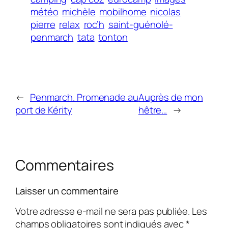
météo
michèle
mobilhome
nicolas
pierre
relax
roc’h
saint-guénolé-
penmarch
tata
tonton
←
Penmarch. Promenade au
Auprès de mon
port de Kérity
hêtre…
→
Commentaires
Laisser un commentaire
Votre adresse e-mail ne sera pas publiée.
Les
champs obligatoires sont indiqués avec
*