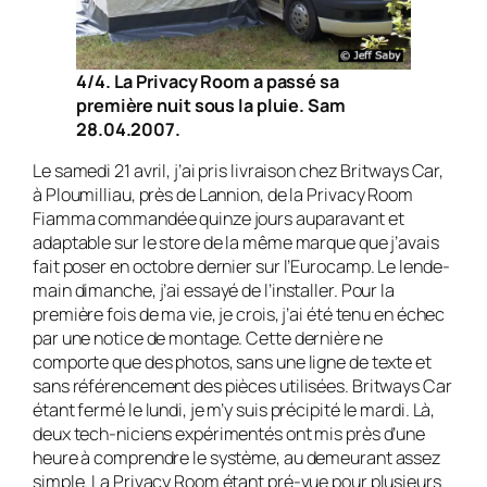
4/4. La Privacy Room a passé sa
première nuit sous la pluie. Sam
28.04.2007.
Le samedi 21 avril, j’ai pris livraison chez Britways Car,
à Ploumilliau, près de Lannion, de la Privacy Room
Fiamma commandée quinze jours auparavant et
adaptable sur le store de la même marque que j’avais
fait poser en octobre dernier sur l’Eurocamp. Le lende-
main dimanche, j’ai essayé de l’installer. Pour la
première fois de ma vie, je crois, j’ai été tenu en échec
par une notice de montage. Cette dernière ne
comporte que des photos, sans une ligne de texte et
sans référencement des pièces utilisées. Britways Car
étant fermé le lundi, je m’y suis précipité le mardi. Là,
deux tech-niciens expérimentés ont mis près d’une
heure à comprendre le système, au demeurant assez
simple. La Privacy Room étant pré-vue pour plusieurs