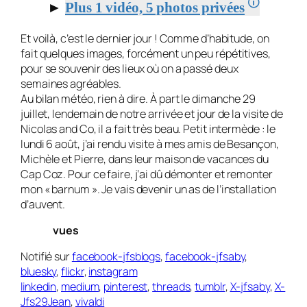
🛈
►
Plus 1 vidéo, 5 photos privées
Et voilà, c’est le dernier jour ! Comme d’habitude, on
fait quel­ques images, forcément un peu répétitives,
pour se souvenir des lieux où on a passé deux
semaines agréables.
Au bilan météo, rien à dire. À part le dimanche 29
juillet, lendemain de notre arrivée et jour de la visite de
Nicolas and Co, il a fait très beau. Petit intermède : le
lundi 6 août, j’ai rendu visite à mes amis de Besançon,
Michèle et Pierre, dans leur maison de vacances du
Cap Coz. Pour ce faire, j’ai dû démonter et remonter
mon « bar­num ». Je vais devenir un as de l’installation
d’auvent.
vues
Notifié sur
facebook-jfsblogs
,
facebook-jfsaby
,
bluesky
,
flickr
,
instagram
linkedin
,
medium
,
pinterest
,
threads
,
tumblr
,
X-jfsaby
,
X-
Jfs29Jean
,
vivaldi