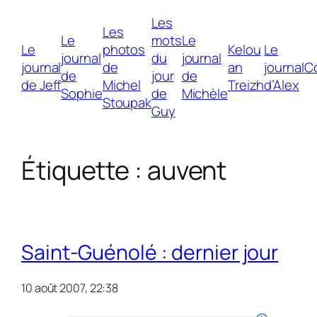
Les
Les
Le
mots
Le
Le
photos
Kelou
Le
journal
du
journal
journal
de
an
journal
C
de
jour
de
de Jeff
Michel
Treizh
d’Alex
Sophie
de
Michèle
Stoupak
Guy
Étiquette :
auvent
Saint-Guénolé : dernier jour
10 août 2007, 22:38