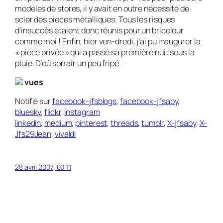
modèles de stores, il y avait en outre nécessité de
scier des pièces métalliques. Tous les risques
d’insuccès étaient donc réunis pour un bricoleur
comme moi ! Enfin, hier ven-dredi, j’ai pu inaugurer la
« pièce privée » qui a passé sa première nuit sous la
pluie. D’où son air un peu fripé.
vues
Notifié sur
facebook-jfsblogs
,
facebook-jfsaby
,
bluesky
,
flickr
,
instagram
linkedin
,
medium
,
pinterest
,
threads
,
tumblr
,
X-jfsaby
,
X-
Jfs29Jean
,
vivaldi
28 avril 2007, 00:11