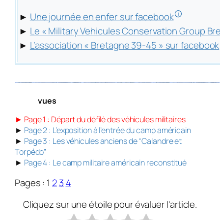
🛈
►
Une journée en enfer sur facebook
►
Le « Military Vehicules Conservation Group B
►
L’association « Bretagne 39-45 » sur facebook
vues
► Page 1 : Départ du défilé des véhicules militaires
►
Page 2 : L’exposition à l’entrée du camp américain
►
Page 3 : Les véhicules anciens de “Calandre et
Torpédo”
►
Page 4 : Le camp militaire américain reconstitué
Pages :
1
2
3
4
Cliquez sur une étoile pour évaluer l'article.