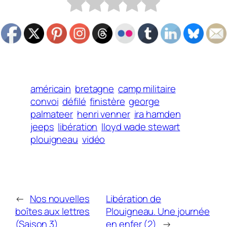
américain
bretagne
camp militaire
convoi
défilé
finistère
george
palmateer
henri venner
ira hamden
jeeps
libération
lloyd wade stewart
plouigneau
vidéo
←
Nos nouvelles
Libération de
boîtes aux lettres
Plouigneau. Une journée
(Saison 3)
en enfer (2)
→