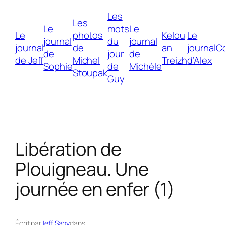
Les
Les
Le
mots
Le
Le
photos
Kelou
Le
journal
du
journal
journal
de
an
journal
C
de
jour
de
de Jeff
Michel
Treizh
d’Alex
Sophie
de
Michèle
Stoupak
Guy
Libération de
Plouigneau. Une
journée en enfer (1)
Écrit par
Jeff Saby
dans