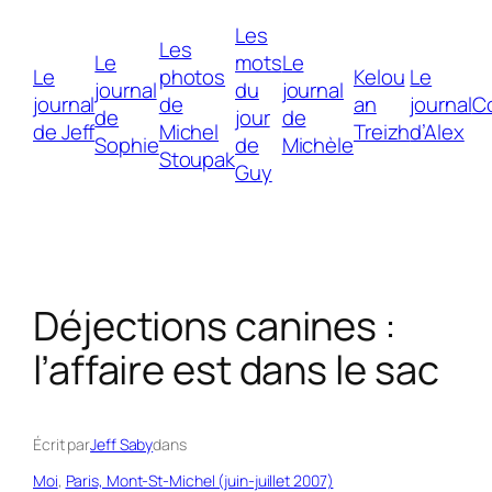
Les
Les
Le
mots
Le
Le
photos
Kelou
Le
journal
du
journal
journal
de
an
journal
C
de
jour
de
de Jeff
Michel
Treizh
d’Alex
Sophie
de
Michèle
Stoupak
Guy
Déjections canines :
l’affaire est dans le sac
Écrit par
Jeff Saby
dans
Moi
, 
Paris, Mont-St-Michel (juin-juillet 2007)