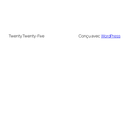
Twenty Twenty-Five
Conçu avec
WordPress