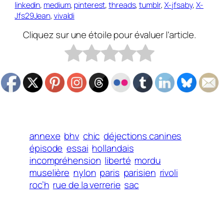
linkedin
,
medium
,
pinterest
,
threads
,
tumblr
,
X-jfsaby
,
X-
Jfs29Jean
,
vivaldi
Cliquez sur une étoile pour évaluer l'article.
annexe
bhv
chic
déjections canines
épisode
essai
hollandais
incompréhension
liberté
mordu
muselière
nylon
paris
parisien
rivoli
roc’h
rue de la verrerie
sac