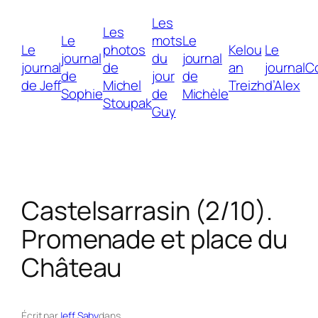
Les
Les
Le
mots
Le
Le
photos
Kelou
Le
journal
du
journal
journal
de
an
journal
C
de
jour
de
de Jeff
Michel
Treizh
d’Alex
Sophie
de
Michèle
Stoupak
Guy
Castelsarrasin (2/10).
Promenade et place du
Château
Écrit par
Jeff Saby
dans