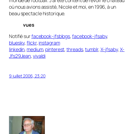
monde de football. J’ai été content de revoir le château
où nous avions assisté, Nicole et moi, en 1996, à un
beau spectacle historique.
vues
Notifié sur
facebook-jfsblogs
,
facebook-jfsaby
,
bluesky
,
flickr
,
instagram
linkedin
,
medium
,
pinterest
,
threads
,
tumblr
,
X-jfsaby
,
X-
Jfs29Jean
,
vivaldi
9 juillet 2006, 23:20