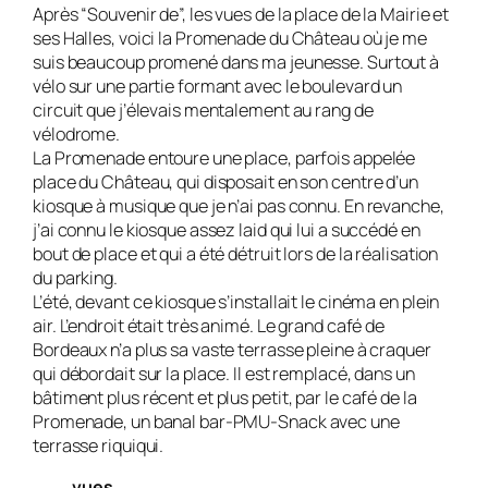
Après “Souvenir de”, les vues de la place de la Mairie et
ses Halles, voici la Prome­nade du Château où je me
suis beaucoup promené dans ma jeunesse. Surtout à
vélo sur une partie formant avec le boulevard un
circuit que j’élevais mentalement au rang de
vélodrome.
La Promenade entoure une place, parfois appelée
place du Château, qui disposait en son centre d’un
kiosque à musique que je n’ai pas connu. En revanche,
j’ai connu le kiosque assez laid qui lui a succédé en
bout de place et qui a été détruit lors de la réalisation
du parking.
L’été, devant ce kiosque s’installait le ciné­ma en plein
air. L’endroit était très animé. Le grand café de
Bordeaux n’a plus sa vas­te terrasse pleine à craquer
qui débordait sur la place. Il est remplacé, dans un
bâti­ment plus récent et plus petit, par le café de la
Promenade, un banal bar-PMU-Snack avec une
terrasse riquiqui.
vues