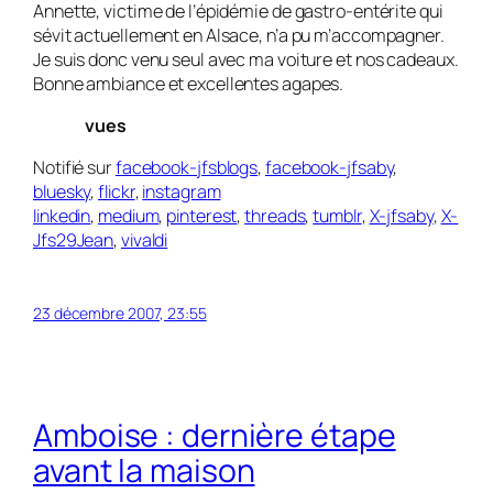
Annette, victime de l’épidémie de gastro-entérite qui
sévit ac­tu­el­lement en Alsace, n’a pu m’accompagner.
Je suis donc venu seul avec ma voiture et nos cadeaux.
Bonne ambiance et excellentes agapes.
vues
Notifié sur
facebook-jfsblogs
,
facebook-jfsaby
,
bluesky
,
flickr
,
instagram
linkedin
,
medium
,
pinterest
,
threads
,
tumblr
,
X-jfsaby
,
X-
Jfs29Jean
,
vivaldi
23 décembre 2007, 23:55
Amboise : dernière étape
avant la maison