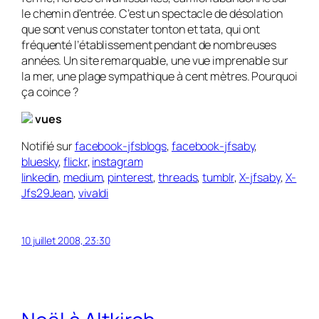
le chemin d’entrée. C’est un spectacle de dé­solation
que sont venus constater tonton et tata, qui ont
fréquenté l’établis­sement pendant de nombreuses
années. Un site remarquable, une vue im­prenable sur
la mer, une plage sympathique à cent mètres. Pourquoi
ça coince ?
vues
Notifié sur
facebook-jfsblogs
,
facebook-jfsaby
,
bluesky
,
flickr
,
instagram
linkedin
,
medium
,
pinterest
,
threads
,
tumblr
,
X-jfsaby
,
X-
Jfs29Jean
,
vivaldi
10 juillet 2008, 23:30