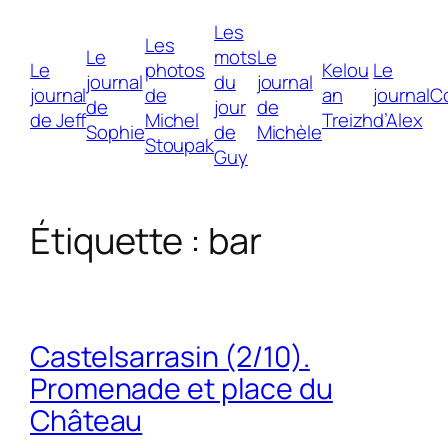
Les
Les
Le
mots
Le
Le
photos
Kelou
Le
journal
du
journal
journal
de
an
journal
C
de
jour
de
de Jeff
Michel
Treizh
d’Alex
Sophie
de
Michèle
Stoupak
Guy
Étiquette :
bar
Castelsarrasin (2/10).
Promenade et place du
Château