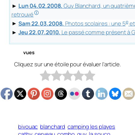
►
Lun 04.02.2008.
Guy Blanchard, un quatrièm
🛈
retrouvé
e
►
Sam 22.03.2008.
Photos scolaires : une 5
et
►
Jeu 22.07.2010.
Le passé comme présent à G
vues
Cliquez sur une étoile pour évaluer l'article.
bivouac
blanchard
camping les playes
cathy
cerveau
combo
guy
la souco