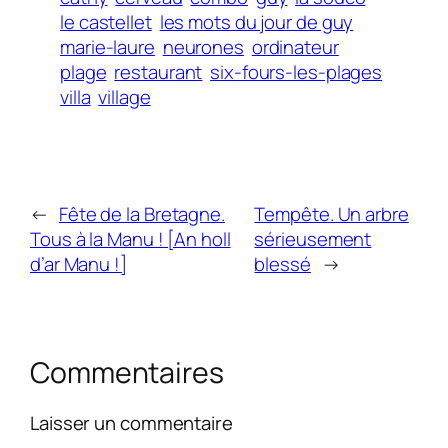
le castellet
les mots du jour de guy
marie-laure
neurones
ordinateur
plage
restaurant
six-fours-les-plages
villa
village
←
Fête de la Bretagne.
Tempête. Un arbre
Tous à la Manu ! [An holl
sérieusement
d’ar Manu !]
blessé
→
Commentaires
Laisser un commentaire