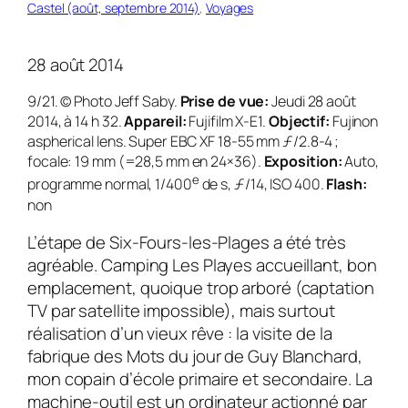
Castel (août, septembre 2014)
, 
Voyages
28 août 2014
9/21. © Photo Jeff Saby.
Prise de vue:
Jeudi 28 août
2014, à 14 h 32.
Appareil:
Fujifilm X-E1.
Objectif:
Fujinon
aspherical lens. Super EBC XF 18-55 mm ƒ/2.8-4 ;
focale: 19 mm (=28,5 mm en 24×36).
Exposition:
Auto,
e
programme normal, 1/400
de s, ƒ/14, ISO 400.
Flash:
non
L’étape de Six-Fours-les-Plages a été très
agréa­ble. Camping Les Playes accueillant, bon
empla­cement, quoique trop arboré (captation
TV par satellite impossible), mais surtout
réalisation d’un vieux rêve : la visite de la
fabrique des Mots du jour de Guy Blanchard,
mon copain d’école primaire et secondaire. La
machine-outil est un ordinateur actionné par