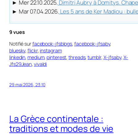
► Mer 22.10.2025.
Dimitri Aubry à Domitys. Chapeau
► Mar 07.04.2026.
Les 5 ans de Ker Madiou : bull
9 vues
Notifié sur
facebook-jfsblogs
,
facebook-jfsaby
,
bluesky
,
flickr
,
instagram
linkedin
,
medium
,
pinterest
,
threads
,
tumblr
,
X-jfsaby
,
X-
Jfs29Jean
,
vivaldi
29 mai 2026, 23:10
La Grèce continentale :
traditions et modes de vie