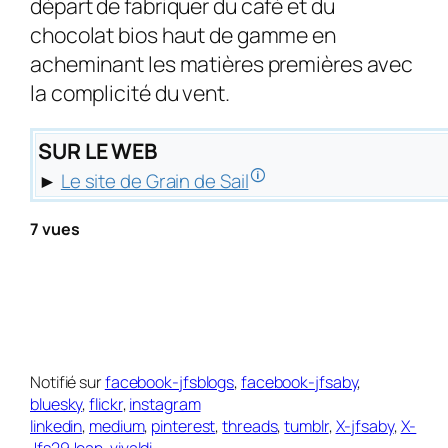
départ de fabri­quer du café et du
chocolat bios haut de gamme en
acheminant les matières premières avec
la complicité du vent.
SUR LE WEB
🛈
►
Le site de Grain de Sail
7 vues
Notifié sur
facebook-jfsblogs
,
facebook-jfsaby
,
bluesky
,
flickr
,
instagram
linkedin
,
medium
,
pinterest
,
threads
,
tumblr
,
X-jfsaby
,
X-
Jfs29Jean
,
vivaldi