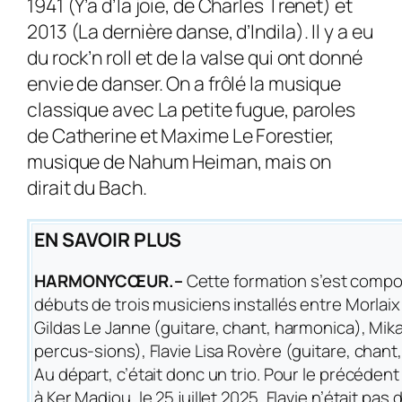
1941 (Y’a d’la joie, de Charles Trenet) et
2013 (La dernière danse, d’Indila). Il y a eu
du rock’n roll et de la valse qui ont donné
envie de danser. On a frôlé la musique
classique avec La petite fugue, paroles
de Catherine et Maxime Le Forestier,
musique de Nahum Heiman, mais on
dirait du Bach.
EN SAVOIR PLUS
HARMONYCŒUR.–
Cette formation s’est comp
débuts de trois musiciens installés entre Morlaix
Gildas Le Janne (guitare, chant, harmonica), Mik
percus-sions), Flavie Lisa Rovère (guitare, chant,
Au départ, c’était donc un trio. Pour le précéd
à Ker Madiou, le 25 juillet 2025, Flavie n’était pas 