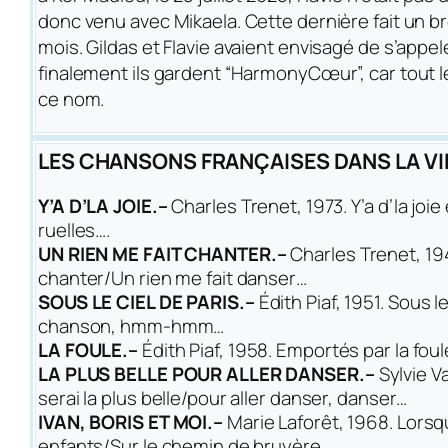
donc venu avec Mikaela. Cette dernière fait un b
mois. Gildas et Flavie avaient envisagé de s’app
finalement ils gardent “HarmonyCœur”, car tout 
ce nom.
LES CHANSONS FRANÇAISES DANS LA V
Y’A D’LA JOIE.–
Charles Trenet, 1973.
Y’a d’la joie
ruelles…
.
UN RIEN ME FAIT CHANTER.–
Charles Trenet, 19
chanter/Un rien me fait danser…
SOUS LE CIEL DE PARIS.–
Édith Piaf, 1951.
Sous le
chanson, hmm-hmm…
LA FOULE.–
Édith Piaf, 1958.
Emportés par la foul
LA PLUS BELLE POUR ALLER DANSER.–
Sylvie V
serai la plus belle/pour aller danser, danser…
IVAN, BORIS ET MOI.–
Marie Laforêt, 1968.
Lorsq
enfants/Sur le chemin de bruyère…