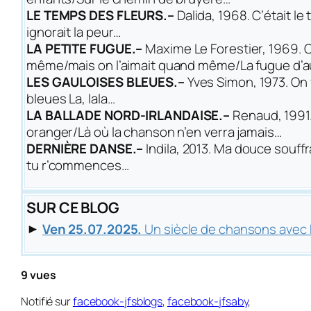
LE TEMPS DES FLEURS.–
Dalida, 1968.
C’était le
ignorait la peur…
LA PETITE FUGUE.–
Maxime Le Forestier, 1969.
C
même/mais on l’aimait quand même/La fugue d’a
LES GAULOISES BLEUES.–
Yves Simon, 1973.
On 
bleues La, lala…
LA BALLADE NORD-IRLANDAISE.–
Renaud, 1991
oranger/Là où la chanson n’en verra jamais…
DERNIÈRE DANSE.–
Indila, 2013.
Ma douce souffr
tu r’commences…
SUR CE BLOG
►
Ven 25.07.2025.
Un siècle de chansons ave
9 vues
Notifié sur
facebook-jfsblogs
,
facebook-jfsaby
,