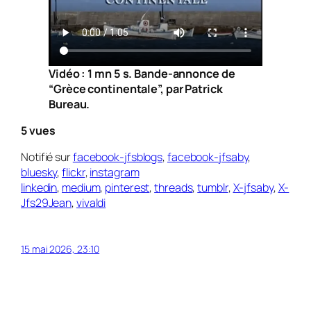
Vidéo : 1 mn 5 s. Bande-annonce de
“Grèce continentale”, par Patrick
Bureau.
5 vues
Notifié sur
facebook-jfsblogs
,
facebook-jfsaby
,
bluesky
,
flickr
,
instagram
linkedin
,
medium
,
pinterest
,
threads
,
tumblr
,
X-jfsaby
,
X-
Jfs29Jean
,
vivaldi
15 mai 2026, 23:10