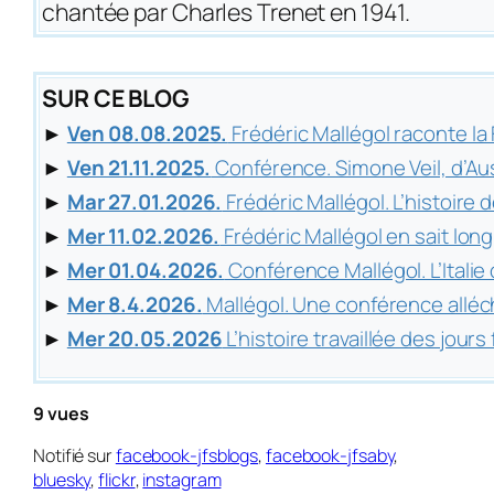
chantée par Charles Trenet en 1941.
SUR CE BLOG
►
Ven 08.08.2025.
Frédéric Mallégol raconte l
►
Ven 21.11.2025.
Conférence. Simone Veil, d’A
►
Mar 27.01.2026.
Frédéric Mallégol. L’histoire d
►
Mer 11.02.2026.
Frédéric Mallégol en sait long
►
Mer 01.04.2026.
Conférence Mallégol. L’Italie
►
Mer 8.4.2026.
Mallégol. Une conférence alléc
►
Mer 20.05.2026
L’histoire travaillée des jours 
9 vues
Notifié sur
facebook-jfsblogs
,
facebook-jfsaby
,
bluesky
,
flickr
,
instagram