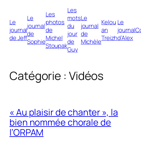
Les
Les
Le
mots
Le
Le
photos
Kelou
Le
journal
du
journal
journal
de
an
journal
C
de
jour
de
de Jeff
Michel
Treizh
d’Alex
Sophie
de
Michèle
Stoupak
Guy
Catégorie :
Vidéos
« Au plaisir de chanter », la
bien nommée chorale de
l’ORPAM