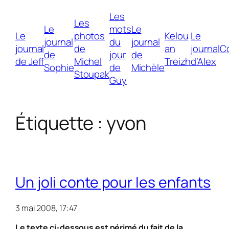
Les
Les
Le
mots
Le
Le
photos
Kelou
Le
journal
du
journal
journal
de
an
journal
C
de
jour
de
de Jeff
Michel
Treizh
d’Alex
Sophie
de
Michèle
Stoupak
Guy
Étiquette :
yvon
Un joli conte pour les enfants
3 mai 2008, 17:47
Le texte ci-dessous est périmé du fait de la