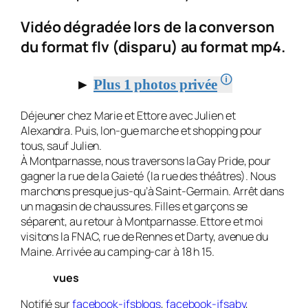
Vidéo dégradée lors de la converson
du format flv (disparu) au format mp4.
🛈
►
Plus 1 photos privée
Déjeuner chez Marie et Ettore avec Julien et
Alexandra. Puis, lon-gue marche et shopping pour
tous, sauf Julien.
À Montparnasse, nous tra­versons la Gay Pride, pour
gagner la rue de la Gaieté (la rue des théâtres). Nous
marchons presque jus-qu’à Saint-Germain. Arrêt dans
un magasin de chaussures. Filles et garçons se
séparent, au retour à Montparnasse. Ettore et moi
visitons la FNAC, rue de Rennes et Darty, avenue du
Maine. Arrivée au camping-car à 18 h 15.
vues
Notifié sur
facebook-jfsblogs
,
facebook-jfsaby
,