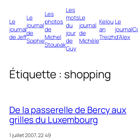
Les
Les
Le
mots
Le
Le
photos
Kelou
Le
journal
du
journal
journal
de
an
journal
C
de
jour
de
de Jeff
Michel
Treizh
d’Alex
Sophie
de
Michèle
Stoupak
Guy
Étiquette :
shopping
De la passerelle de Bercy aux
grilles du Luxembourg
1 juillet 2007, 22:49