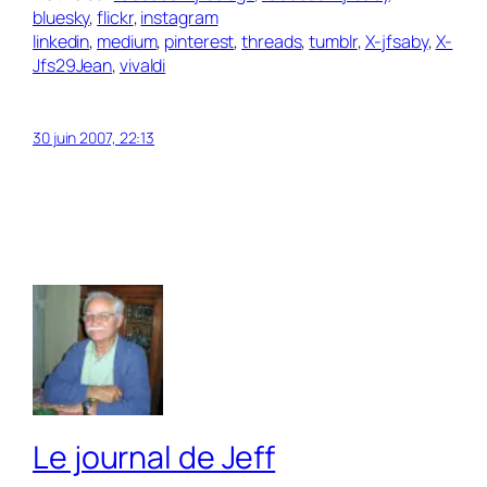
bluesky
,
flickr
,
instagram
linkedin
,
medium
,
pinterest
,
threads
,
tumblr
,
X-jfsaby
,
X-
Jfs29Jean
,
vivaldi
30 juin 2007, 22:13
Le journal de Jeff