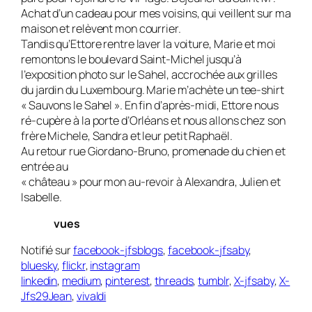
Achat d’un cadeau pour mes voisins, qui veillent sur ma
maison et relèvent mon courrier.
Tandis qu’Ettore rentre laver la voiture, Marie et moi
remontons le boulevard Saint-Michel jusqu’à
l’exposition photo sur le Sahel, accrochée aux grilles
du jardin du Luxembourg. Marie m’achète un tee-shirt
« Sauvons le Sahel ». En fin d’après-midi, Ettore nous
ré-cupère à la porte d’Orléans et nous allons chez son
frère Michele, Sandra et leur petit Raphaël.
Au retour rue Giordano-Bruno, promenade du chien et
entrée au
« château » pour mon au-revoir à Alexandra, Julien et
Isabelle.
vues
Notifié sur
facebook-jfsblogs
,
facebook-jfsaby
,
bluesky
,
flickr
,
instagram
linkedin
,
medium
,
pinterest
,
threads
,
tumblr
,
X-jfsaby
,
X-
Jfs29Jean
,
vivaldi