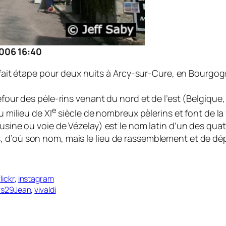
2006 16:40
fait étape pour deux nuits à Arcy-sur-Cure, en Bourgogne. 
refour des pèle-rins venant du nord et de l’est (Belgi
e
u milieu de XI
siècle de nombreux pèlerins et font de la v
ousine ou voie de Vézelay) est le nom latin d’un des qu
d’où son nom, mais le lieu de rassemblement et de dépa
flickr
,
instagram
fs29Jean
,
vivaldi