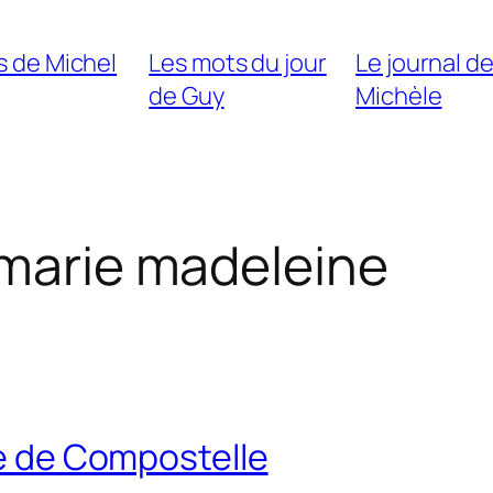
s de Michel
Les mots du jour
Le journal d
de Guy
Michèle
 marie madeleine
te de Compostelle