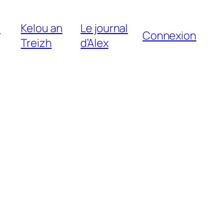
e
Kelou an
Le journal
Connexion
Treizh
d’Alex