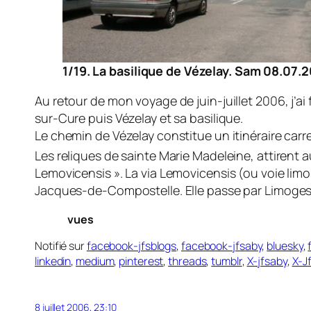
1/19. La basilique de Vézelay. Sam 08.07.
Au retour de mon voyage de juin-juillet 2006, j’ai 
sur-Cure puis Vézelay et sa basilique.
Le chemin de Vézelay constitue un itinéraire car
Les reliques de sainte Marie Madeleine, attirent a
Lemovicensis ». La via Lemovicensis (ou voie lim
Jacques-de-Compostelle. Elle passe par Limoges, 
vues
Notifié sur
facebook-jfsblogs
,
facebook-jfsaby
,
bluesky
,
linkedin
,
medium
,
pinterest
,
threads
,
tumblr
,
X-jfsaby
,
X-J
8 juillet 2006, 23:10