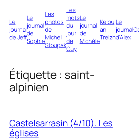
Les
Les
Le
mots
Le
Le
photos
Kelou
Le
journal
du
journal
journal
de
an
journal
C
de
jour
de
de Jeff
Michel
Treizh
d’Alex
Sophie
de
Michèle
Stoupak
Guy
Étiquette :
saint-
alpinien
Castelsarrasin (4/10). Les
églises