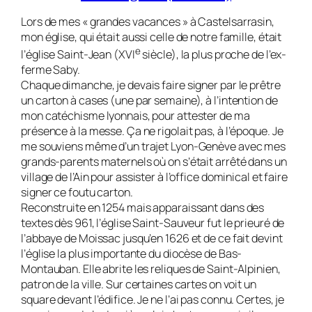
Lors de mes « grandes vacances » à Cas­tel­sarrasin,
mon église, qui était aussi celle de notre famille, était
e
l’église Saint-Jean (XVI
siècle), la plus proche de l’ex-
ferme Saby.
Chaque dimanche, je devais faire signer par le prêtre
un carton à cases (une par semaine), à l’intention de
mon catéchisme lyonnais, pour attester de ma
présence à la messe. Ça ne rigolait pas, à l’époque. Je
me souviens même d’un trajet Lyon-Genè­ve avec mes
grands-parents maternels où on s’était arrêté dans un
village de l’Ain pour assister à l’office dominical et faire
si­gner ce foutu carton.
Reconstruite en 1254 mais apparaissant dans des
textes dès 961, l’église Saint-Sau­veur fut le prieuré de
l’abbaye de Moissac jusqu’en 1626 et de ce fait devint
l’église la plus importante du diocèse de Bas-
Montauban. Elle abrite les reli­ques de Saint-Alpinien,
patron de la ville. Sur cer­taines cartes on voit un
square devant l’é­difice. Je ne l’ai pas connu. Certes, je