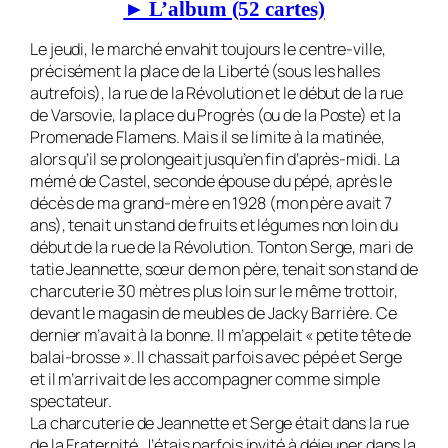
► L’album (52 cartes)
Le jeudi, le marché envahit toujours le centre-ville,
précisément la place de la Li­berté (sous les halles
autrefois), la rue de la Révolution et le début de la rue
de Var­sovie, la place du Progrès (ou de la Poste) et la
Promenade Flamens. Mais il se limite à la matinée,
alors qu’il se prolongeait jus­qu’en fin d’après-midi. La
mémé de Castel, seconde épouse du pépé, après le
décès de ma grand-mère en 1928 (mon père avait 7
ans), tenait un stand de fruits et légumes non loin du
début de la rue de la Révolu­tion. Tonton Serge, mari de
tatie Jeannet­te, sœur de mon père, tenait son stand de
charcuterie 30 mètres plus loin sur le mê­me trottoir,
devant le magasin de meubles de Jacky Barrière. Ce
dernier m’avait à la bonne. Il m’appelait « petite tête de
balai-brosse ». Il chassait parfois avec pépé et Serge
et il m’arrivait de les accompagner comme simple
spectateur.
La charcuterie de Jeannette et Serge était dans la rue
de la Fraternité. J’étais parfois invité à déjeuner dans la