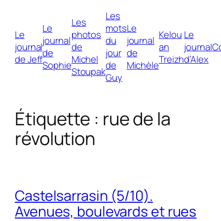
Les
Les
Le
mots
Le
Le
photos
Kelou
Le
journal
du
journal
journal
de
an
journal
C
de
jour
de
de Jeff
Michel
Treizh
d’Alex
Sophie
de
Michèle
Stoupak
Guy
Étiquette :
rue de la
révolution
Castelsarrasin (5/10).
Avenues, boulevards et rues