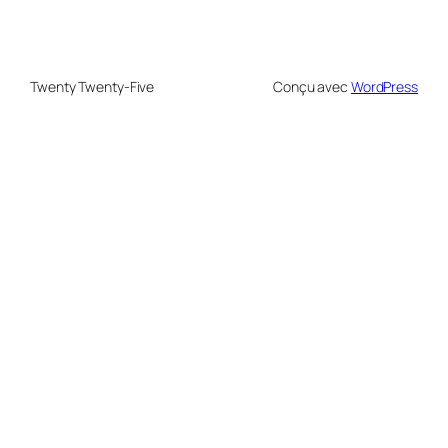
Twenty Twenty-Five
Conçu avec
WordPress