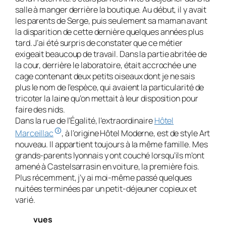
salle à manger derrière la bou­tique. Au début, il y avait
les parents de Serge, puis seulement sa maman avant
la disparition de cette der­nière quelques années plus
tard. J’ai été surpris de constater que ce métier
exigeait beau­coup de travail. Dans la partie abritée de
la cour, derrière le laboratoire, était ac­crochée une
cage conte­nant deux petits oi­seaux dont je ne sais
plus le nom de l’es­pèce, qui avaient la particularité de
tricoter la laine qu’on mettait à leur disposition pour
faire des nids.
Dans la rue de l’Égalité, l’extraor­dinaire
Hôtel
🛈
Marceillac
, à l’origine Hôtel Moderne, est de style Art
nouveau. Il appar­tient toujours à la même famille. Mes
grands-parents lyonnais y ont couché lors­qu’ils m’ont
amené à Castelsarrasin en voi­ture, la première fois.
Plus récemment, j’y ai moi-même passé quelques
nuitées ter­minées par un petit-déjeuner copieux et
varié.
vues