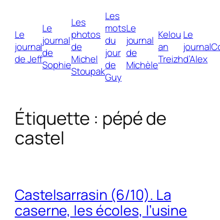
Les
Les
Le
mots
Le
Le
photos
Kelou
Le
journal
du
journal
journal
de
an
journal
C
de
jour
de
de Jeff
Michel
Treizh
d’Alex
Sophie
de
Michèle
Stoupak
Guy
Étiquette :
pépé de
castel
Castelsarrasin (6/10). La
caserne, les écoles, l’usine