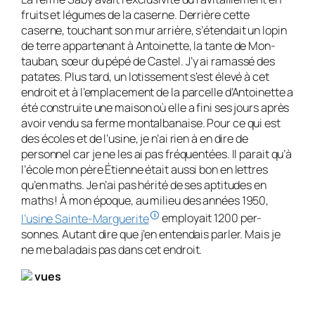
fruits et légumes de la caser­ne. Derrière cette
caserne, touchant son mur arrière, s’étendait un lopin
de terre appartenant à Antoinette, la tante de Mon­
tauban, sœur du pépé de Castel. J’y ai ra­massé des
patates. Plus tard, un lotisse­ment s’est élevé à cet
endroit et à l’em­placement de la parcelle d’Antoinette a
été construite une maison où elle a fini ses jours après
avoir vendu sa ferme montal­banaise. Pour ce qui est
des écoles et de l’usine, je n’ai rien à en dire de
personnel car je ne les ai pas fréquentées. Il parait qu’à
l’école mon père Étienne était aussi bon en lettres
qu’en maths. Je n’ai pas hé­rité de ses aptitudes en
maths ! À mon époque, au milieu des années 1950,
🛈
l’usine Sainte-Marguerite
employait 1200 per­
sonnes. Autant dire que j’en entendais parler. Mais je
ne me baladais pas dans cet endroit.
vues