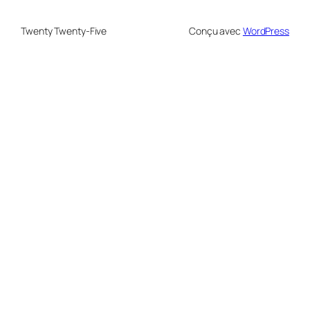
Twenty Twenty-Five
Conçu avec
WordPress