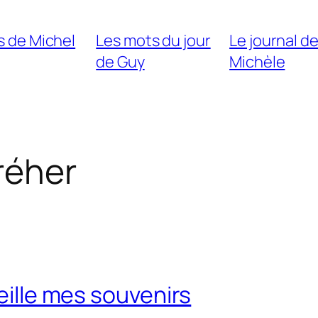
s de Michel
Les mots du jour
Le journal d
de Guy
Michèle
réher
eille mes souvenirs