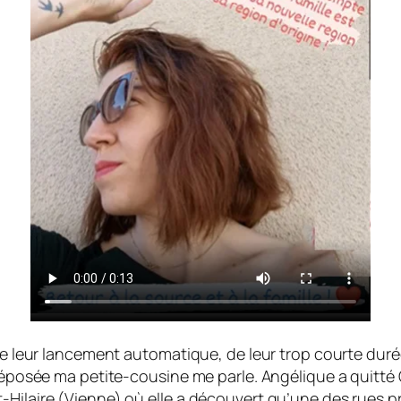
de leur lancement automatique, de leur trop cour­te dur
déposée ma petite-cousine me parle. Angélique a quitté 
ilaire (Vienne) où elle a dé­couvert qu’une des rues pr