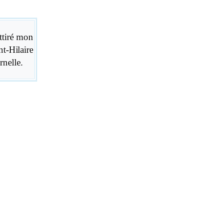
ttiré mon
t-Hilaire
rnelle.