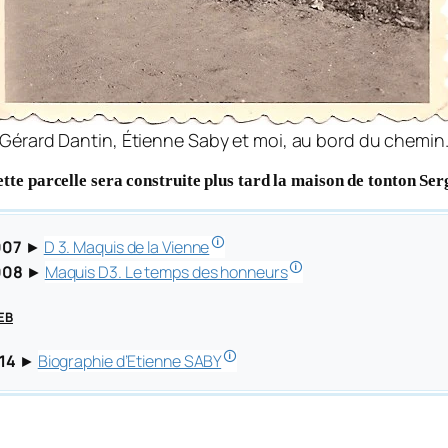
Gérard Dantin, Étienne Saby et moi, au bord du chemin
ette parcelle sera construite plus tard la maison de tonton Ser
🛈
007
►
D 3. Maquis de la Vienne
🛈
008
►
Maquis D3. Le temps des honneurs
eb
🛈
14
►
Biographie d’Etienne SABY