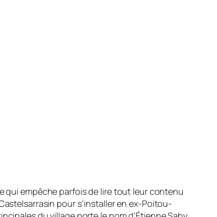
ée qui empêche parfois de lire tout leur contenu
Castelsarrasin pour s’installer en ex-Poitou-
incipales du village porte le nom d’Étienne Saby,