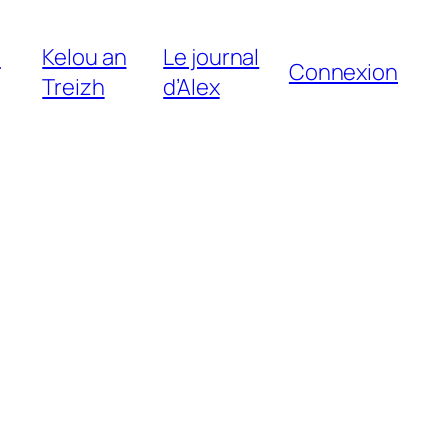
e
Kelou an
Le journal
Connexion
Treizh
d’Alex