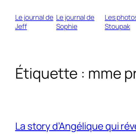
Le journal de
Le journal de
Les photo
Jeff
Sophie
Stoupak
Étiquette :
mme p
La story d’Angélique qui rév