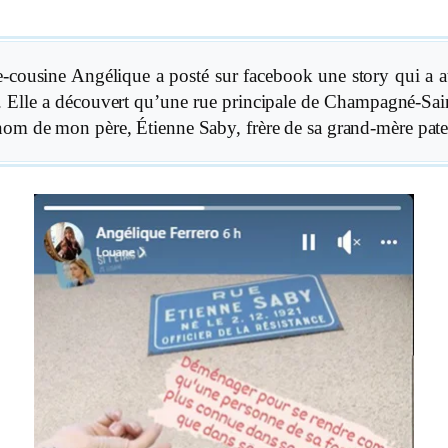
e-cousine Angélique a posté sur facebook une story qui a a
n. Elle a découvert qu’une rue prin­cipale de Champagné-Sain
nom de mon pè­re, Étienne Saby, frère de sa grand-mère pate