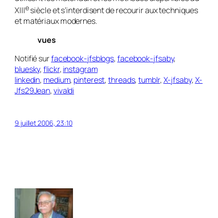
e
XIII
siècle et s’interdisent de recourir aux techniques
et matériaux modernes.
vues
Notifié sur
facebook-jfsblogs
,
facebook-jfsaby
,
bluesky
,
flickr
,
instagram
linkedin
,
medium
,
pinterest
,
threads
,
tumblr
,
X-jfsaby
,
X-
Jfs29Jean
,
vivaldi
9 juillet 2006, 23:10