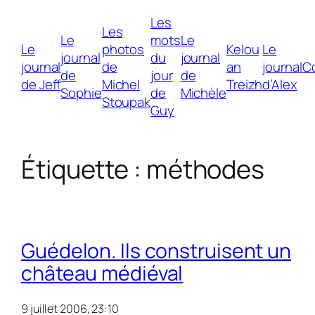
Les
Les
Le
mots
Le
Le
photos
Kelou
Le
journal
du
journal
journal
de
an
journal
C
de
jour
de
de Jeff
Michel
Treizh
d’Alex
Sophie
de
Michèle
Stoupak
Guy
Étiquette :
méthodes
Guédelon. Ils construisent un
château médiéval
9 juillet 2006, 23:10