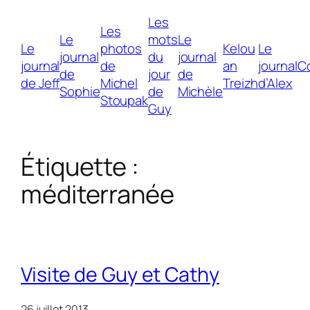
Les
Les
Le
mots
Le
Le
photos
Kelou
Le
journal
du
journal
journal
de
an
journal
C
de
jour
de
de Jeff
Michel
Treizh
d’Alex
Sophie
de
Michèle
Stoupak
Guy
Étiquette :
méditerranée
Visite de Guy et Cathy
26 juillet 2013