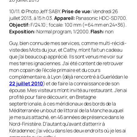
10/11. © Photo Jeff SABY.
Prise de vue:
Vendredi 26
juillet 2013, à 15 h 03.
Appareil:
Panasonic HDC-SD700.
Objectif:
F/24.10 ; focale: 100 mm (=64 mm en 24×36).
Exposition:
Normal program, 1/2000.
Flash:
non
Guy, bien connu de mes services, comme multi-réci­di­
vis­te des Mots du jour, et Cathy, m’ont fait un cadeau
que j’ai beaucoup apprécié. Ils sont venus me voir sur
mes terres ignaci­ennes. J’ai été content de retrouver
mon copain de l’éco­le primaire et du cours
complémentaire, à Lyon (déjà rencontré à Guerlédan le
22 juillet 2010
) et de faire la connaissance de son
épouse. Mes visiteurs m’ont invité au restaurant. J’en ai
profité pour faire découvrir, en Bretagne
septentrionale, à ces méridionaux des bords de la
Méditerranée un bout de littoral de la Manche auquel
je me suis attaché, en 46 années de présence dans le
Nord-Finistère. D’autant qu’avant d’atterrir à
Kéradennec j’ai vécu dans les deux endroits où je les ai