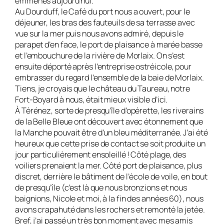
emmenés aujourd’hui.
Au Dourduff, le Café du port nous a ouvert, pour le
déjeuner, les bras des fauteuils de sa terrasse avec
vue sur la mer puis nous avons admi­ré, depuis le
parapet d’en face, le port de plaisance à marée basse
et l’embouchure de la rivière de Morlaix. On s’est
ensuite déporté après l’entreprise ostréicole, pour
embrasser du regard l’ensemble de la baie de Morlaix.
Tiens, je croyais que le château du Taureau, notre
Fort-Boyard à nous, était mieux visible d’ici.
À Térénez, sorte de presqu’île d’opérette, les riverains
de la Belle Bleue ont découvert avec étonnement que
la Manche pouvait être d’un bleu méditerranée. J’ai été
heureux que cette prise de contact se soit produi­te un
jour particulièrement ensoleillé ! Côté plage, des
voiliers prenaient la mer. Côté port de plaisance, plus
discret, derrière le bâtiment de l’école de voile, en bout
de presqu’île (c’est là que nous bronzions et nous
baignions, Nicole et moi, à la fin des années 60), nous
avons crapahuté dans les rochers et remonté la jetée.
Bref, j’ai passé un très bon moment avec mes amis