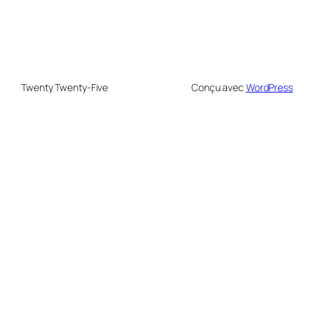
Twenty Twenty-Five
Conçu avec
WordPress