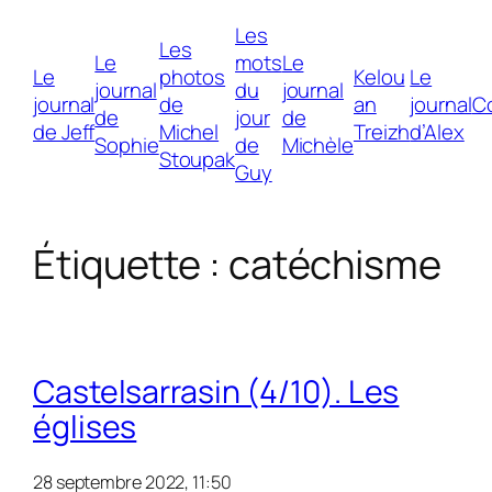
Les
Les
Le
mots
Le
Le
photos
Kelou
Le
journal
du
journal
journal
de
an
journal
C
de
jour
de
de Jeff
Michel
Treizh
d’Alex
Sophie
de
Michèle
Stoupak
Guy
Étiquette :
catéchisme
Castelsarrasin (4/10). Les
églises
28 septembre 2022, 11:50