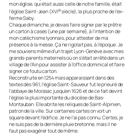
mon église, qui était aussi celle de notre famille, était
e
l’église Saint-Jean (XVI
siècle), la plus proche de l’ex-
ferme Saby.
Chaque dimanche, je devais faire signer par le prêtre
un carton à cases (une par semaine), à l’intention de
mon catéchisme lyonnais, pour attester de ma
présence à la messe. Ça ne rigolait pas, à l’époque. Je
me souviens même d’un trajet Lyon-Genè­ve avec mes
grands-parents maternels où on s’était arrêté dans un
village de l’Ain pour assister à l’office dominical et faire
si­gner ce foutu carton.
Reconstruite en 1254 mais apparaissant dans des
textes dès 961, l’église Saint-Sau­veur fut le prieuré de
l’abbaye de Moissac jusqu’en 1626 et de ce fait devint
l’église la plus importante du diocèse de Bas-
Montauban. Elle abrite les reli­ques de Saint-Alpinien,
patron de la ville. Sur cer­taines cartes on voit un
square devant l’é­difice. Je ne l’ai pas connu. Certes, je
ne suis pas de la dernière pluie bretonne, mais il ne
faut pas exagérer tout de même.