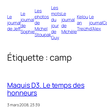
Les
Les
Le
mots
Le
Le
photos
Kelou
Le
journal
du
journal
journal
de
an
journal
C
de
jour
de
de Jeff
Michel
Treizh
d’Alex
Sophie
de
Michèle
Stoupak
Guy
Étiquette :
camp
Maquis D3. Le temps des
honneurs
3 mars 2008, 23:39