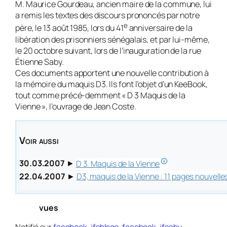
M. Maurice Gourdeau, ancien maire de la commune, lui
a remis les textes des discours prononcés par notre
e
père, le 13 août 1985, lors du 41
anniversaire de la
libération des prisonniers sénégalais, et par lui-même,
le 20 octobre suivant, lors de l’inauguration de la rue
Étienne Saby.
Ces documents apportent une nouvelle contribution à
la mémoire du maquis D3. Ils font l’objet d’un KeeBook,
tout comme précé-demment « D 3 Maquis de la
Vienne », l’ouvrage de Jean Coste.
Voir aussi
🛈
30.03.2007
►
D 3. Maquis de la Vienne
22.04.2007
►
D3, maquis de la Vienne : 11 pages nouvelle
vues