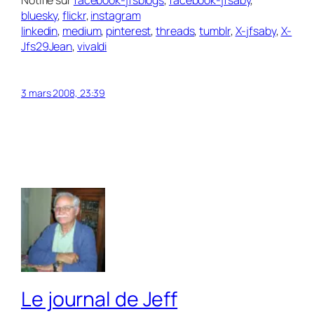
Notifié sur
facebook-jfsblogs
,
facebook-jfsaby
,
bluesky
,
flickr
,
instagram
linkedin
,
medium
,
pinterest
,
threads
,
tumblr
,
X-jfsaby
,
X-
Jfs29Jean
,
vivaldi
3 mars 2008, 23:39
Le journal de Jeff