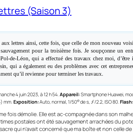
ettres (Saison 3)
aux lettres ainsi, cette fois, que celle de mon nou­veau vois
s sauvagement pour la troisième fois. Je soupçonne un ent
-Pol-de-Léon, qui a effectué des travaux chez moi, d’être 
in, qui a également eu des problèmes avec cet entrepreneu
ment qu’il revienne pour terminer les travaux.
anche 4 juin 2023, à 12 h 54.
Appareil:
Smartphone Huawei, mo
e
6) mm.
Exposition:
Auto, normal, 1/50
de s, ƒ/2.2, ISO 80.
Flash
ième fois démolie. Elle est ac-compagnée dans son malhe
times postales ont été sauvagement arrachées du poteau 
cre qui n’avait concerné que ma boîte et non celle de