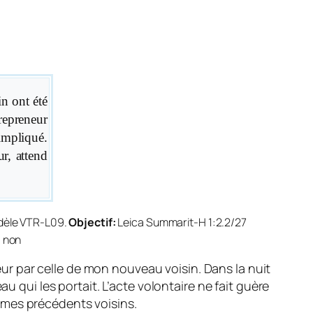
in ont été
repreneur
impliqué.
r, attend
dèle VTR-L09.
Objectif:
Leica Summarit-H 1:2.2/27
:
non
ur par celle de mon nouveau voisin. Dans la nuit
qui les portait. L’acte volontaire ne fait guère
 mes précédents voisins.