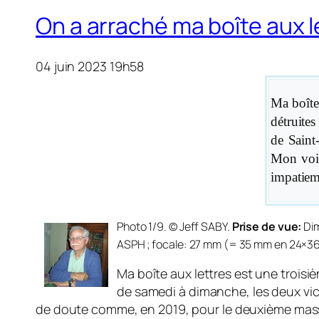
On a arraché ma boîte aux l
04 juin 2023 19h58
Ma boîte 
détruite
de Saint
Mon vois
impatiem
Photo 1/9. © Jeff SABY.
Prise de vue:
Dim
ASPH ; focale: 27 mm (= 35 mm en 24×3
Ma boîte aux lettres est une trois
de samedi à dimanche, les deux vic
de doute comme, en 2019, pour le deuxième massa