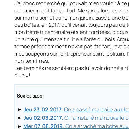
J’ai donc recherché qui pouvait m’en vouloir à ce 
consciemment fait du tort. Me sont alors revenu
sur ma maison et dans mon jardin. Basé à une tren
des boîtes, en 2017, qu’il venait toujours peu 
mon hêtre tricentenaire étaient tombées, bloquan
un arbre qui menaçait ruine à l’orée du bois. Argu
tombé précédemment n’avait pas été fait, j’avais o
mes soupçons sur l’entrepreneur saint-politain, l
non termi-nés.
Les terminés ne semblent pas lui avoir donné enti
club » !
Sur ce blog
►
Jeu 23.02.2017.
On a cassé ma boite aux le
►
Jeu 02.03.2017.
On a installé ma nouvelle b
►
Mer 07.08.2019.
On a arraché ma boîte aux 