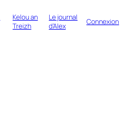
e
Kelou an
Le journal
Connexion
Treizh
d’Alex