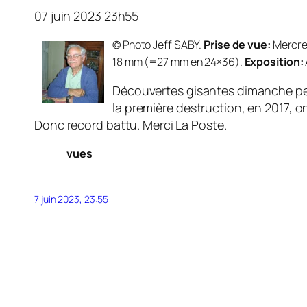
07 juin 2023 23h55
© Photo Jeff SABY.
Prise de vue:
Mercred
18 mm (=27 mm en 24×36).
Exposition:
Découvertes gisantes dimanche peu 
la première destruction, en 2017, o
Donc record battu. Merci La Poste.
vues
7 juin 2023, 23:55