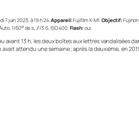
i 7 juin 2023, à 19 h 24.
Appareil:
Fujifilm X-M1.
Objectif:
Fujinon
e
Auto, 1/60
de s, ƒ/3.6, ISO 400.
Flash:
oui
avant 13 h, les deux boîtes aux lettres vandalisées dan
n avait attendu une semaine ; après la deuxième, en 2019