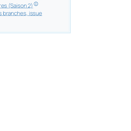
🛈
res (Saison 2)
 branches, issue