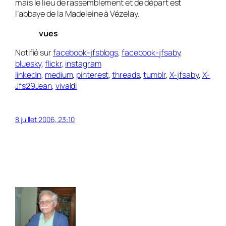
mais le lieu de rassemblement et de départ est
l’abbaye de la Madeleine à Vézelay.
vues
Notifié sur
facebook-jfsblogs
,
facebook-jfsaby
,
bluesky
,
flickr
,
instagram
linkedin
,
medium
,
pinterest
,
threads
,
tumblr
,
X-jfsaby
,
X-
Jfs29Jean
,
vivaldi
8 juillet 2006, 23:10