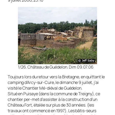
9 juillet 2006, 23:10
1/26. Château de Guédelon. Dim 09.07.06
Toujours lors du retour vers la Bretagne, en quittant le
camping d’Arcy-sur-Cure, le dimanche 9 juillet, j’ai
visité le Chantier Mé-diéval de Guédelon.
Situé en Puisaye (dans la commune de Treigny), ce
chantier per-met d’assister à la construction d’un
Château Fort, étalée sur plus de 30 années. (les
travaux ont commencé en 1997). Les bâtis-seurs