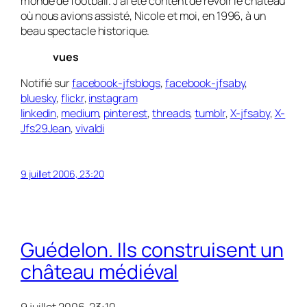
monde de football. J’ai été content de revoir le château
où nous avions assisté, Nicole et moi, en 1996, à un
beau spectacle historique.
vues
Notifié sur
facebook-jfsblogs
,
facebook-jfsaby
,
bluesky
,
flickr
,
instagram
linkedin
,
medium
,
pinterest
,
threads
,
tumblr
,
X-jfsaby
,
X-
Jfs29Jean
,
vivaldi
9 juillet 2006, 23:20
Guédelon. Ils construisent un
château médiéval