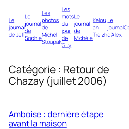
Les
Les
Le
mots
Le
Le
photos
Kelou
Le
journal
du
journal
journal
de
an
journal
C
de
jour
de
de Jeff
Michel
Treizh
d’Alex
Sophie
de
Michèle
Stoupak
Guy
Catégorie :
Retour de
Chazay (juillet 2006)
Amboise : dernière étape
avant la maison