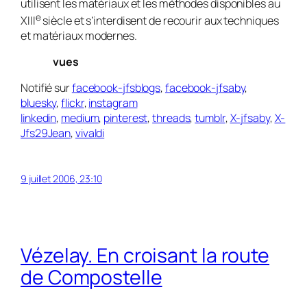
utilisent les matériaux et les méthodes disponibles au
e
XIII
siècle et s’interdisent de recourir aux techniques
et matériaux modernes.
vues
Notifié sur
facebook-jfsblogs
,
facebook-jfsaby
,
bluesky
,
flickr
,
instagram
linkedin
,
medium
,
pinterest
,
threads
,
tumblr
,
X-jfsaby
,
X-
Jfs29Jean
,
vivaldi
9 juillet 2006, 23:10
Vézelay. En croisant la route
de Compostelle