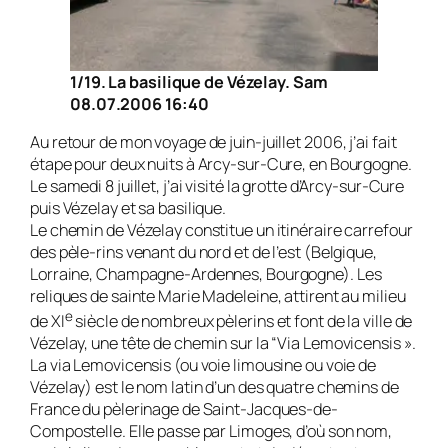
1/19. La basilique de Vézelay. Sam
08.07.2006 16:40
Au retour de mon voyage de juin-juillet 2006, j’ai fait
étape pour deux nuits à Arcy-sur-Cure, en Bourgogne.
Le samedi 8 juillet, j’ai visité la grotte d’Arcy-sur-Cure
puis Vézelay et sa basilique.
Le chemin de Vézelay constitue un itinéraire carrefour
des pèle-rins venant du nord et de l’est (Belgique,
Lorraine, Champagne-Ardennes, Bourgogne). Les
reliques de sainte Marie Madeleine, attirent au milieu
e
de XI
siècle de nombreux pèlerins et font de la ville de
Vézelay, une tête de chemin sur la “Via Lemovicensis ».
La via Lemovicensis (ou voie limousine ou voie de
Vézelay) est le nom latin d’un des quatre chemins de
France du pèlerinage de Saint-Jacques-de-
Compostelle. Elle passe par Limoges, d’où son nom,