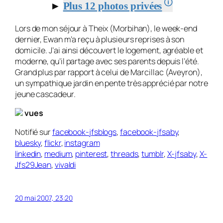
🛈
►
Plus 12 photos privées
Lors de mon séjour à Theix (Morbihan), le week-end
dernier, Ewan m’a reçu à plusieurs reprises à son
domicile. J’ai ainsi découvert le logement, agréable et
moderne, qu’il partage avec ses parents depuis l’été.
Grand plus par rapport à celui de Marcillac (Aveyron),
un sympathique jardin en pente très apprécié par notre
jeune cascadeur.
vues
Notifié sur
facebook-jfsblogs
,
facebook-jfsaby
,
bluesky
,
flickr
,
instagram
linkedin
,
medium
,
pinterest
,
threads
,
tumblr
,
X-jfsaby
,
X-
Jfs29Jean
,
vivaldi
20 mai 2007, 23:20