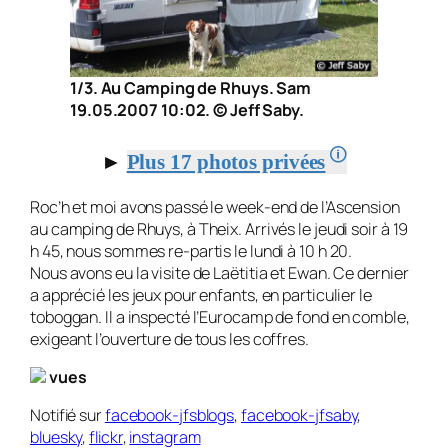
1/3. Au Camping de Rhuys. Sam
19.05.2007 10:02. © Jeff Saby.
🛈
►
Plus 17 photos privées
Roc’h et moi avons passé le week-end de l’Ascension
au camping de Rhuys, à Theix. Arrivés le jeudi soir à 19
h 45, nous sommes re-partis le lundi à 10 h 20.
Nous avons eu la visite de Laëtitia et Ewan. Ce dernier
a apprécié les jeux pour enfants, en particulier le
toboggan. Il a inspecté l’Eurocamp de fond en comble,
exigeant l’ouverture de tous les coffres.
vues
Notifié sur
facebook-jfsblogs
,
facebook-jfsaby
,
bluesky
,
flickr
,
instagram