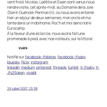
vent froid. Nicolas, Laëtitia et Ewan sont venus nous
rendre visite, cet après-midi, au Domaine de la Joie
(Saint-Guénolé-Penmarch), où nous avons entamé
hier un séjour de deux semaines, mon oncle et ma
tante dans un mobilhome, Roc’h et moi dans notre
Eurocamp.
À la faveur d’une éclaircie, nous avons fait une
promenade à pied, avec nos visiteurs, sur le littoral.
vues
Notifié sur
facebook-jfsblogs
,
facebook-jfsaby
,
bluesky
,
flickr
,
instagram
linkedin
,
medium
,
pinterest
,
threads
,
tumblr
,
X-jfsaby
,
X-
Jfs29Jean
,
vivaldi
29 juillet 2007, 23:38