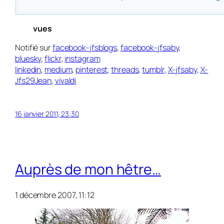
vues
Notifié sur
facebook-jfsblogs
,
facebook-jfsaby
,
bluesky
,
flickr
,
instagram
linkedin
,
medium
,
pinterest
,
threads
,
tumblr
,
X-jfsaby
,
X-
Jfs29Jean
,
vivaldi
16 janvier 2011, 23:30
Auprès de mon hêtre…
1 décembre 2007, 11:12