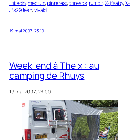
linkedin
,
medium
,
pinterest
,
threads
,
tumblr
,
X-jfsaby
,
X-
Jfs29Jean
,
vivaldi
19 mai 2007, 23:10
Week-end à Theix : au
camping de Rhuys
19 mai 2007, 23:00