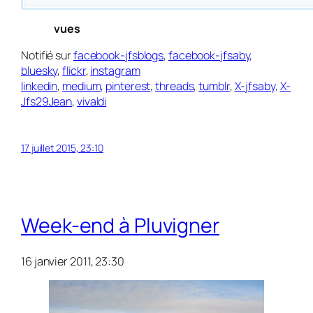
vues
Notifié sur
facebook-jfsblogs
,
facebook-jfsaby
,
bluesky
,
flickr
,
instagram
linkedin
,
medium
,
pinterest
,
threads
,
tumblr
,
X-jfsaby
,
X-
Jfs29Jean
,
vivaldi
17 juillet 2015, 23:10
Week-end à Pluvigner
16 janvier 2011, 23:30