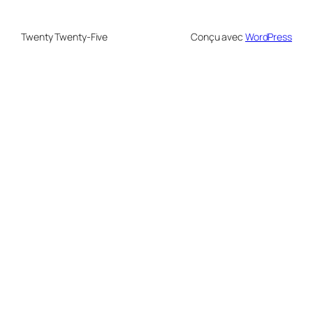
Twenty Twenty-Five
Conçu avec
WordPress