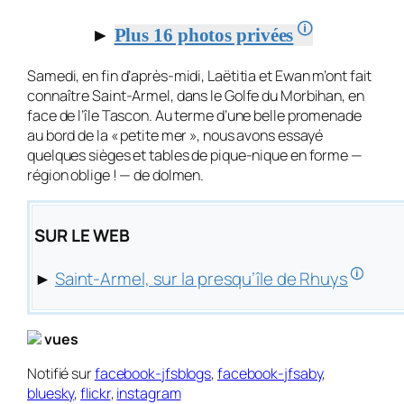
🛈
►
Plus 16 photos privées
Samedi, en fin d’après-midi, Laëtitia et Ewan m’ont fait
connaître Saint-Armel, dans le Golfe du Morbihan, en
face de l’île Tascon. Au terme d’une belle promenade
au bord de la « petite mer », nous avons essayé
quelques sièges et tables de pique-nique en forme —
région oblige ! — de dolmen.
SUR LE WEB
🛈
►
Saint-Armel, sur la presqu’île de Rhuys
vues
Notifié sur
facebook-jfsblogs
,
facebook-jfsaby
,
bluesky
,
flickr
,
instagram