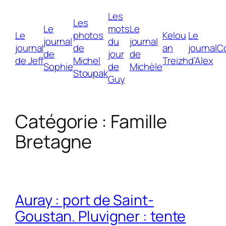
Les
Les
Le
mots
Le
Le
photos
Kelou
Le
journal
du
journal
journal
de
an
journal
C
de
jour
de
de Jeff
Michel
Treizh
d’Alex
Sophie
de
Michèle
Stoupak
Guy
Catégorie :
Famille
Bretagne
Auray : port de Saint-
Goustan. Pluvigner : tente