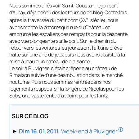
Nous sommes allés voir Saint-Goustan, le joli port
d’Auray, déjà connu des lecteurs de ce blog. Cette fois,
e
après la traversée du petit pont (XV
siècle), nous
avons monté la pittoresque rue du Château et
emprunté les escaliers des remparts pour la descente
avec vue plongeante sur le port. Sur le chemin du
retour vers les voitures les jeunes ont fait une brève
halte sur une aire de jeux puis nous avons assisté à la
mise à l’eau d’un bateau de plaisance.
Le soir à Pluvigner, c’était crêperie au château de
Rimaison suivie d’une déambulation dans le marché
nocturne. Puis nous sommes rentrés dans nos
logements respectifs : la longère de Nicolas pour les
Saby, une vaste tente d’appoint pour les Kintz.
SUR CE BLOG
🛈
►
Dim 16.01.2011.
Week-end à Pluvigner