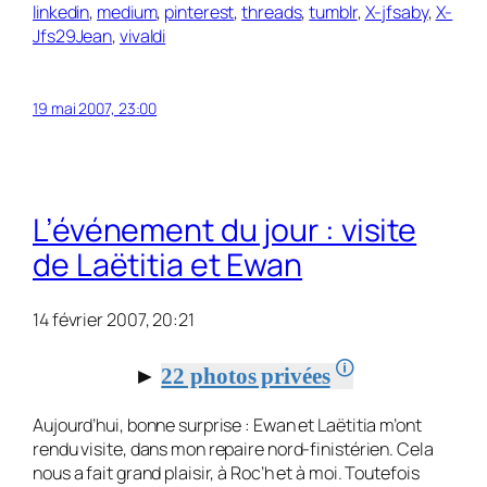
linkedin
,
medium
,
pinterest
,
threads
,
tumblr
,
X-jfsaby
,
X-
Jfs29Jean
,
vivaldi
19 mai 2007, 23:00
L’événement du jour : visite
de Laëtitia et Ewan
14 février 2007, 20:21
🛈
►
22 photos privées
Aujourd’hui, bonne surprise : Ewan et Laëtitia m’ont
rendu visite, dans mon repaire nord-finistérien. Cela
nous a fait grand plaisir, à Roc’h et à moi. Toutefois