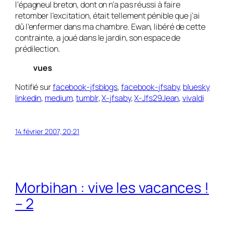
l’épagneul breton, dont on n’a pas réussi à faire
retomber l’excitation, était tellement pénible que j’ai
dû l’enfermer dans ma chambre. Ewan, libéré de cette
contrainte, a joué dans le jardin, son espace de
prédilection.
vues
Notifié sur
facebook-jfsblogs
,
facebook-jfsaby
,
bluesky
linkedin
,
medium
,
tumblr
,
X-jfsaby
,
X-Jfs29Jean
,
vivaldi
14 février 2007, 20:21
Morbihan : vive les vacances !
– 2