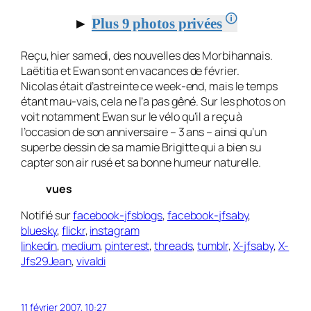
🛈
►
Plus 9 photos privées
Reçu, hier samedi, des nouvelles des Morbihannais.
Laëtitia et Ewan sont en vacances de février.
Nicolas était d’astreinte ce week-end, mais le temps
étant mau-vais, cela ne l’a pas gêné. Sur les photos on
voit notamment Ewan sur le vélo qu’il a reçu à
l’occasion de son anniversaire – 3 ans – ainsi qu’un
superbe dessin de sa mamie Brigitte qui a bien su
capter son air rusé et sa bonne humeur naturelle.
vues
Notifié sur
facebook-jfsblogs
,
facebook-jfsaby
,
bluesky
,
flickr
,
instagram
linkedin
,
medium
,
pinterest
,
threads
,
tumblr
,
X-jfsaby
,
X-
Jfs29Jean
,
vivaldi
11 février 2007, 10:27